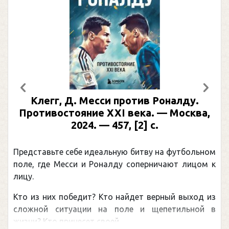
Предыдущий
След
Клегг, Д. Месси против Роналду.
Противостояние XXI века. — Москва,
2024. — 457, [2] с.
Представьте себе идеальную битву на футбольном
поле, где Месси и Роналду соперничают лицом к
лицу.
Кто из них победит? Кто найдет верный выход из
сложной ситуации на поле и щепетильной в
жизни? Кто принесет своей ...