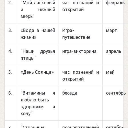
2.
"Мой ласковый
час познаний и
февраль
и нежный
открытий
зверь"
3.
«Вода в нашей
Игра-
март
жизни»
путешествие
4.
"Наши друзья
игра-викторина
апрель
птицы"
5.
«День Солнца»
час познаний и
май
открытий
6.
"Витамины я
беседа
сентябрь
люблю-быть
здоровым я
хочу"
7.
"Страницы
познавательный
октябрь