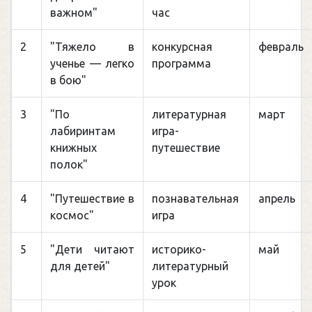
важном"
час
2
"Тяжело в
конкурсная
февраль
ученье — легко
программа
в бою"
3
"По
литературная
март
лабиринтам
игра-
книжных
путешествие
полок"
4
"Путешествие в
познавательная
апрель
космос"
игра
5
"Дети читают
историко-
май
для детей"
литературный
урок