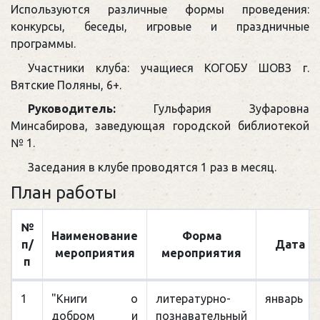
Используются различные формы проведения:
конкурсы, беседы, игровые и праздничные
программы.
Участники клуба: учащиеся КОГОБУ ШОВЗ г.
Вятские Поляны, 6+.
Руководитель:
Гульфария Зуфаровна
Минсабирова, заведующая городской библиотекой
№ 1.
Заседания в клубе проводятся 1 раз в месяц.
План работы
№
Наименование
Форма
п/
Дата
мероприятия
мероприятия
п
1
"Книги о
литературно-
январь
добром и
познавательный