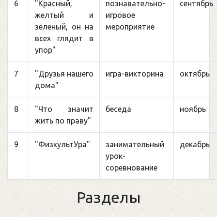
6
"Красный,
познавательно-
сентябрь
желтый и
игровое
зеленый, он на
мероприятие
всех глядит в
упор"
7
"Друзья нашего
игра-викторина
октябрь
дома"
8
"Что значит
беседа
ноябрь
жить по праву"
9
"ФизкультУра"
занимательный
декабрь
урок-
соревнование
Разделы