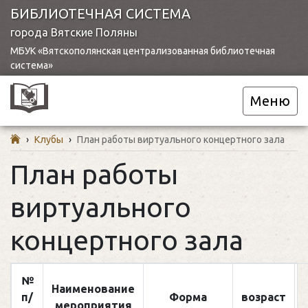
БИБЛИОТЕЧНАЯ СИСТЕМА
города Вятские Поляны
МБУК «Вятскополянская централизованная библиотечная
система»
Меню
›
Клубы
›
План работы виртуального концертного зала
План работы
виртуального
концертного зала
№
Наименование
п/
Форма
возраст
мероприятия