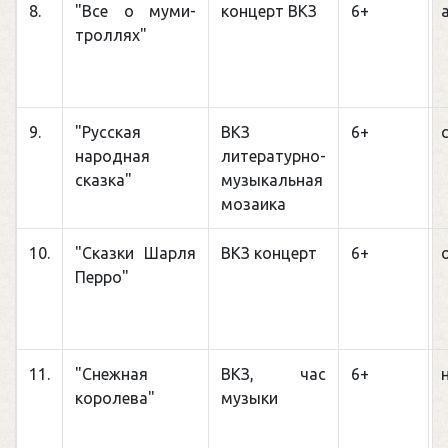
8.
"Все о муми-
концерт ВКЗ
6+
троллях"
9.
"Русская
ВКЗ
6+
народная
литературно-
сказка"
музыкальная
мозаика
10.
"Сказки Шарля
ВКЗ концерт
6+
Перро"
11.
"Снежная
ВКЗ, час
6+
королева"
музыки