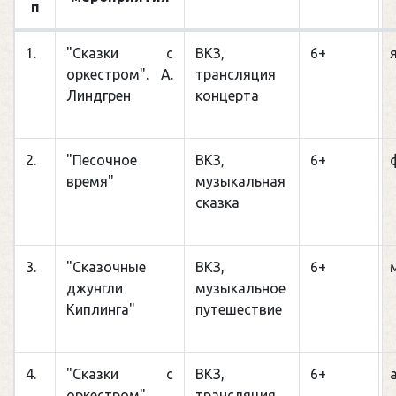
п
1.
"Сказки с
ВКЗ,
6+
оркестром". А.
трансляция
Линдгрен
концерта
2.
"Песочное
ВКЗ,
6+
время"
музыкальная
сказка
3.
"Сказочные
ВКЗ,
6+
джунгли
музыкальное
Киплинга"
путешествие
4.
"Сказки с
ВКЗ,
6+
оркестром"
трансляция