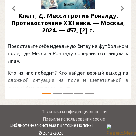
Предыдущий
След
ив Роналду.
Рабинер, И. Я. Александр 
ка. — Москва,
иллюстрированная биог
] с.
Москва, 2024 (макет 2025). —
(Подарочные издания. 
тву на футбольном
Погоня Александра Овечкина за
перничают лицом к
рекордом НХЛ, который принадл
канадцу Уэйну Гретцки, — едва
т верный выход из
обсуждаемая хоккейная тема по
и щепетильной в
мире.Перед сезоном Национальной 
— ...
Политика конфиденциальности
Правила использования cookie
Библиотечная система г.Вятские Поляны
© 2012-2026