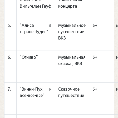
Вильгельм Гауф
концерта
5.
"Алиса в
Музыкальное
6+
стране Чудес"
путешествие
ВКЗ
6.
"Огниво"
Музыкальная
6+
сказка , ВКЗ
7.
"Винни-Пух и
Сказочное
6+
все-все-все"
путешествие