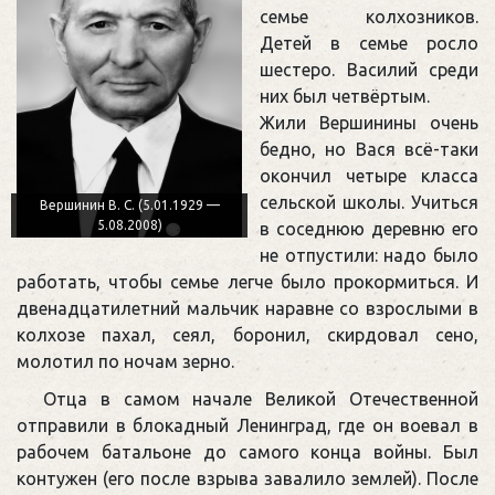
семье колхозников.
Детей в семье росло
шестеро. Василий среди
них был четвёртым.
Жили Вершинины очень
бедно, но Вася всё-таки
окончил четыре класса
сельской школы. Учиться
Вершинин В. С. (5.01.1929 —
5.08.2008)
в соседнюю деревню его
не отпустили: надо было
работать, чтобы семье легче было прокормиться. И
двенадцатилетний мальчик наравне со взрослыми в
колхозе пахал, сеял, боронил, скирдовал сено,
молотил по ночам зерно.
Отца в самом начале Великой Отечественной
отправили в блокадный Ленинград, где он воевал в
рабочем батальоне до самого конца войны. Был
контужен (его после взрыва завалило землей). После