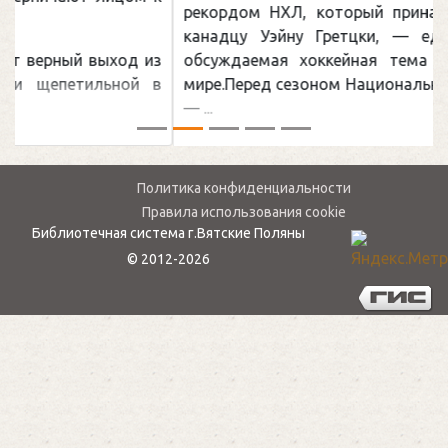
рекордом НХЛ, который принадлежит великому
канадцу Уэйну Гретцки, — едва ли не самая
обсуждаемая хоккейная тема последних лет в
мире.Перед сезоном Национальной хоккейной лиги
— ...
Политика конфиденциальности
Правила использования cookie
Библиотечная система г.Вятские Поляны
© 2012-2026