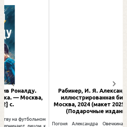
Предыдущий
След
Рабинер, И. Я. Александр Овечкин :
иллюстрированная биография. —
Москва, 2024 (макет 2025). — 133, [2] с.
(Подарочные издания. Спорт)
Погоня Александра Овечкина за снайперским