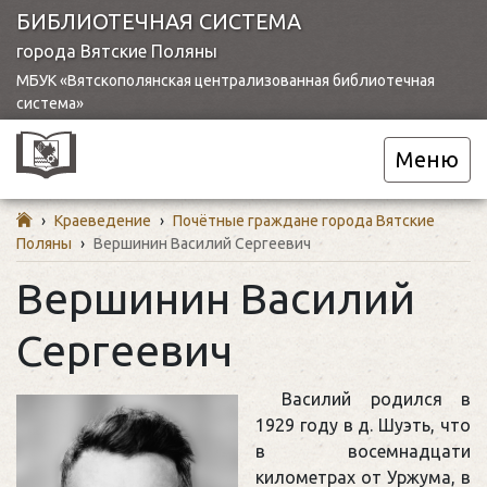
БИБЛИОТЕЧНАЯ СИСТЕМА
города Вятские Поляны
МБУК «Вятскополянская централизованная библиотечная
система»
Меню
›
Краеведение
›
Почётные граждане города Вятские
Поляны
›
Вершинин Василий Сергеевич
Вершинин Василий
Сергеевич
Василий родился в
1929 году в д. Шуэть, что
в восемнадцати
километрах от Уржума, в