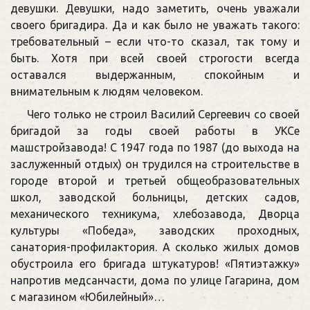
девушки. Девушки, надо заметить, очень уважали
своего бригадира. Да и как было не уважать такого:
требовательный – если что-то сказал, так тому и
быть. Хотя при всей своей строгости всегда
оставался выдержанным, спокойным и
внимательным к людям человеком.
Чего только не строил Василий Сергеевич со своей
бригадой за годы своей работы в УКСе
машстройзавода! С 1947 года по 1987 (до выхода на
заслуженный отдых) он трудился на строительстве в
городе второй и третьей общеобразовательных
школ, заводской больницы, детских садов,
механического техникума, хлебозавода, Дворца
культуры «Победа», заводских проходных,
санатория-профилактория. А сколько жилых домов
обустроила его бригада штукатуров! «Пятиэтажку»
напротив медсанчасти, дома по улице Гагарина, дом
с магазином «Юбилейный»…