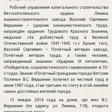
Рабочий управления капитального строительства
Вятскополянского ордена Ленина
машиностроительного завода Василий Сергеевич
Вершинин – ударник коммунистического труда,
награждён орденом Трудового Красного Знамени,
медалью «За доблестный труд в Великой
Отечественной войне 1941-1945 г.г.» Кроме того,
Василий Сергеевич – Почётный ветеран завода,
Почётный ветеран труда, а также человек,
награжденный знаками: «Ударник IX пятилетки»,
«Победитель социалистического соревнования» в 70-
х годах. Звание «Почётный гражданин города Вятские
Поляны» В.С. Вершинин получил за честный труд в
июне 1987 года, став третьим по счету в этой линейке
самых достойных жителей города.
15 января 2014 года на доме, где жил В.С.
Вершинин (по адресу: ул. Ленина, 118), открыта
мемориальная доска.