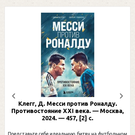
Предыдущий
След
Клегг, Д. Месси против Роналду.
Противостояние XXI века. — Москва,
2024. — 457, [2] с.
Представьте себе идеальную битву на футбольном