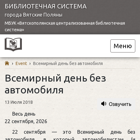
БИБЛИОТЕЧНАЯ СИСТЕМА
города Вятские Поляны
МБУК «Вятскополянская централизованная библиотечная
система»
Меню
›
Event
›
Всемирный день без автомобиля
Всемирный день без
автомобиля
13 Июля 2018
Озвучить
Всемирный
Весь день
день
22 сентября, 2026
без
22 сентября — это Всемирный день без
автомобиля
автомобиля, в который автомобилистам (и