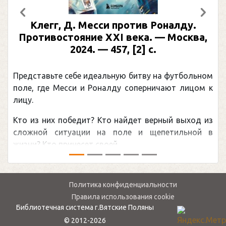
Предыдущий
След
Клегг, Д. Месси против Роналду.
Противостояние XXI века. — Москва,
2024. — 457, [2] с.
Представьте себе идеальную битву на футбольном
поле, где Месси и Роналду соперничают лицом к
лицу.
Кто из них победит? Кто найдет верный выход из
сложной ситуации на поле и щепетильной в
жизни? Кто принесет своей ...
Политика конфиденциальности
Правила использования cookie
Библиотечная система г.Вятские Поляны
© 2012-2026