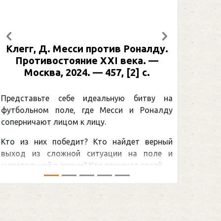
Предыдущий
Следующий
Клегг, Д. Месси против Роналду.
Противостояние XXI века. —
Москва, 2024. — 457, [2] с.
Представьте себе идеальную битву на
футбольном поле, где Месси и Роналду
соперничают лицом к лицу.
Кто из них победит? Кто найдет верный
выход из сложной ситуации на поле и
щепетильной в жизни? Кто принесет своей ...