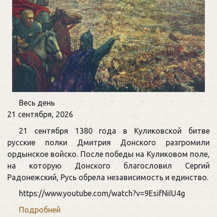
День
Весь день
воинской
21 сентября, 2026
славы
21 сентября 1380 года в Куликовской битве
России
русские полки Дмитрия Донского разгромили
ордынское войско. После победы на Куликовом поле,
на которую Донского благословил Сергий
Радонежский, Русь обрела независимость и единство.
https://www.youtube.com/watch?v=9EsifNiIU4g
Подробней