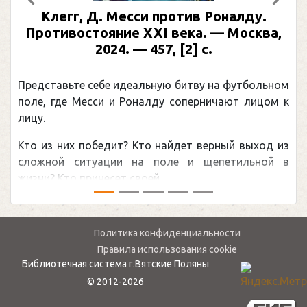
Предыдущий
След
Клегг, Д. Месси против Роналду.
Противостояние XXI века. — Москва,
2024. — 457, [2] с.
Представьте себе идеальную битву на футбольном
поле, где Месси и Роналду соперничают лицом к
лицу.
Кто из них победит? Кто найдет верный выход из
сложной ситуации на поле и щепетильной в
жизни? Кто принесет своей ...
Политика конфиденциальности
Правила использования cookie
Библиотечная система г.Вятские Поляны
© 2012-2026