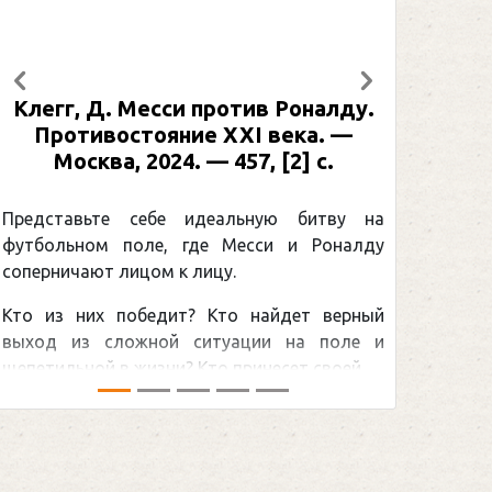
Предыдущий
Следующий
Клегг, Д. Месси против Роналду.
Рабине
Противостояние XXI века. —
: иллю
Москва, 2024. — 457, [2] с.
Москва
[2] 
Представьте себе идеальную битву на
футбольном поле, где Месси и Роналду
Погоня
соперничают лицом к лицу.
снайпер
Кто из них победит? Кто найдет верный
принадл
выход из сложной ситуации на поле и
Гретцки,
щепетильной в жизни? Кто принесет своей ...
хоккейна
сезоном Н