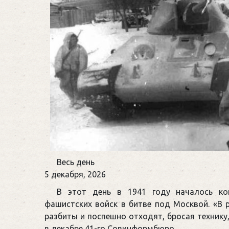
День
Весь день
воинской
5 декабря, 2026
славы
В этот день в 1941 году началось ко
России
фашистских войск в битве под Москвой. «В р
разбиты и поспешно отходят, бросая технику
в декабре 41-го Совинформбюро.