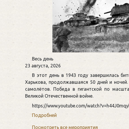
День
Весь день
воинской
23 августа, 2026
славы
В этот день в 1943 году завершилась би
России
Харькова, продолжавшаяся 50 дней и ночей. 
самолётов. Победа в гигантской по масшт
Великой Отечественной войне.
https://www.youtube.com/watch?v=h44J0mqy
Подробней
Посмотреть все мероприятия