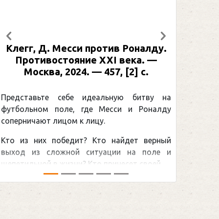
Предыдущий
Следующий
Клегг, Д. Месси против Роналду.
Противостояние XXI века. —
Москва, 2024. — 457, [2] с.
Представьте себе идеальную битву на
футбольном поле, где Месси и Роналду
соперничают лицом к лицу.
Кто из них победит? Кто найдет верный
выход из сложной ситуации на поле и
щепетильной в жизни? Кто принесет своей ...