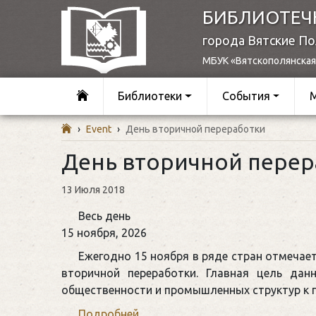
БИБЛИОТЕЧ
города Вятские П
МБУК «Вятскополянская
Библиотеки
События
›
Event
›
День вторичной переработки
День вторичной перер
13 Июля 2018
День
Весь день
вторичной
15 ноября, 2026
переработки
Ежегодно 15 ноября в ряде стран отмечае
вторичной переработки. Главная цель дан
общественности и промышленных структур к 
Подробней