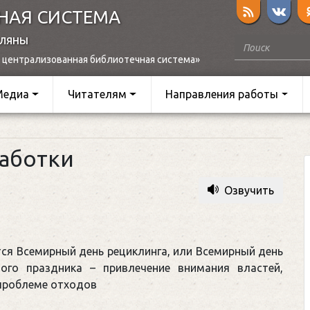
НАЯ СИСТЕМА
оляны
 централизованная библиотечная система»
Медиа
Читателям
Направления работы
аботки
Озвучить
тся Всемирный день рециклинга, или Всемирный день
ного праздника – привлечение внимания властей,
проблеме отходов