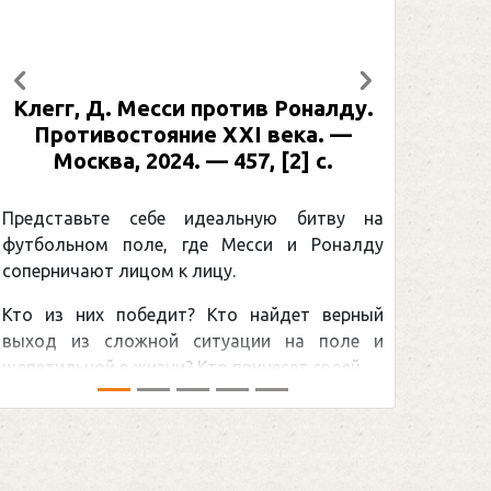
Предыдущий
Следующий
Клегг, Д. Месси против Роналду.
Противостояние XXI века. —
Москва, 2024. — 457, [2] с.
Представьте себе идеальную битву на
футбольном поле, где Месси и Роналду
соперничают лицом к лицу.
Кто из них победит? Кто найдет верный
выход из сложной ситуации на поле и
щепетильной в жизни? Кто принесет своей ...