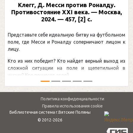
Предыдущий
След
Клегг, Д. Месси против Роналду.
Противостояние XXI века. — Москва,
2024. — 457, [2] с.
Представьте себе идеальную битву на футбольном
поле, где Месси и Роналду соперничают лицом к
лицу.
Кто из них победит? Кто найдет верный выход из
сложной ситуации на поле и щепетильной в
жизни? Кто принесет своей ...
Политика конфиденциальности
Правила использования cookie
Библиотечная система г.Вятские Поляны
© 2012-2026