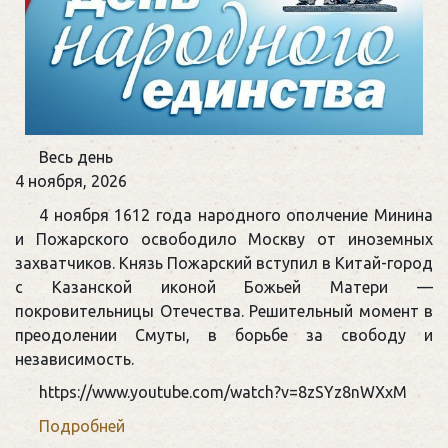
День
Весь день
народного
4 ноября, 2026
единства
4 ноября 1612 года народного ополчение Минина
и Пожарского освободило Москву от иноземных
захватчиков. Князь Пожарский вступил в Китай-город
с Казанской иконой Божьей Матери —
покровительницы Отечества. Решительный момент в
преодолении Смуты, в борьбе за свободу и
независимость.
https://www.youtube.com/watch?v=8zSYz8nWXxM
Подробней