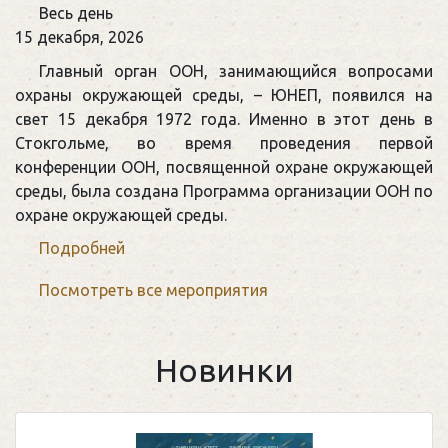
День
Весь день
образования
15 декабря, 2026
организации
Главный орган ООН, занимающийся вопросами
ООН
охраны окружающей среды, – ЮНЕП, появился на
по
свет 15 декабря 1972 года. Именно в этот день в
охране
Стокгольме, во время проведения первой
окружающей
конференции ООН, посвященной охране окружающей
среды
среды, была создана Программа организации ООН по
(ЮНЕП)
охране окружающей среды.
Подробней
Посмотреть все мероприятия
Новинки