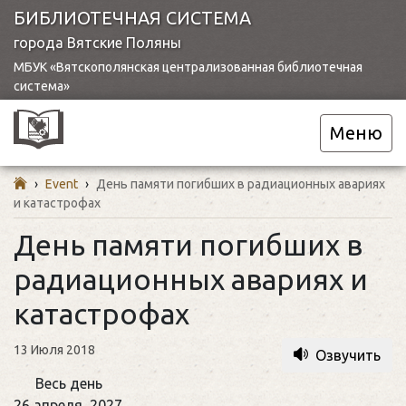
БИБЛИОТЕЧНАЯ СИСТЕМА
города Вятские Поляны
МБУК «Вятскополянская централизованная библиотечная
система»
Меню
›
Event
›
День памяти погибших в радиационных авариях
и катастрофах
День памяти погибших в
радиационных авариях и
катастрофах
13 Июля 2018
Озвучить
День
Весь день
памяти
26 апреля, 2027