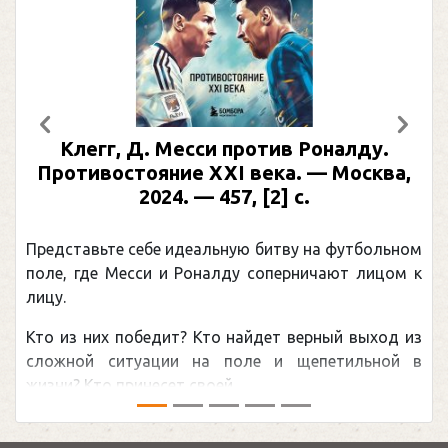
Предыдущий
След
Клегг, Д. Месси против Роналду.
Противостояние XXI века. — Москва,
2024. — 457, [2] с.
Представьте себе идеальную битву на футбольном
поле, где Месси и Роналду соперничают лицом к
лицу.
Кто из них победит? Кто найдет верный выход из
сложной ситуации на поле и щепетильной в
жизни? Кто принесет своей ...