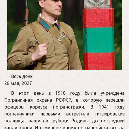
День
Весь день
пограничника
28 мая, 2027
В этот день в 1918 году была учреждена
Пограничная охрана РСФСР, в которую перешли
офицеры корпуса погранстражи. В 1941 году
пограничники первыми встретили гитлеровские
полчища, защищая рубежи Родины до последней
капли крови. И в мирное время погранвойска всегда