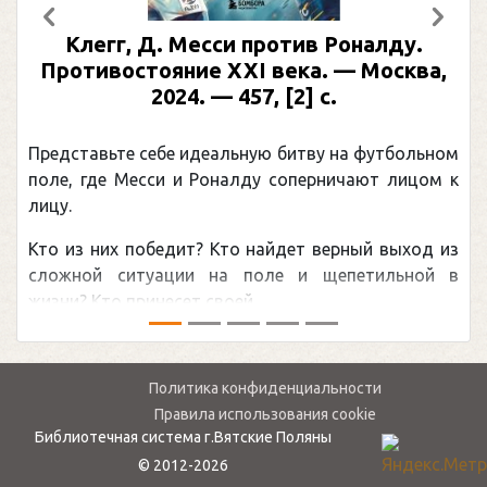
Предыдущий
След
Клегг, Д. Месси против Роналду.
Противостояние XXI века. — Москва,
2024. — 457, [2] с.
Представьте себе идеальную битву на футбольном
поле, где Месси и Роналду соперничают лицом к
лицу.
Кто из них победит? Кто найдет верный выход из
сложной ситуации на поле и щепетильной в
жизни? Кто принесет своей ...
Политика конфиденциальности
Правила использования cookie
Библиотечная система г.Вятские Поляны
© 2012-2026