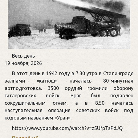
День
Весь день
ракетных
19 ноября, 2026
войск
В этот день в 1942 году в 7.30 утра в Сталинграде
и
залпами «катюш» началась 80-минутная
артиллерии
артподготовка. 3500 орудий громили оборону
гитлеровских войск. Враг был подавлен
сокрушительным огнем, а в 8.50 началась
наступательная операция советских войск под
кодовым названием «Уран».
https://www.youtube.com/watch?v=zSUfpTsPdJQ