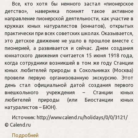
юннатского
Все, кто хотя бы немного застал «пионерское
движения
детство», наверняка помнят такое активное
в
направление пионерской деятельности, как участие в
России
кружках юных натуралистов (юннатов), открытых
практически при всех советских школах. Оказывается,
это детское движение не ушло в прошлое вместе с
пионерией, а развивается и сейчас. Днем создания
юннатского движения считается 15 июня 1918 года,
когда сотрудники возникшей в том же году Станции
юных любителей природы в Сокольниках (Москва)
провели первую организованную экскурсию. Этот
день стал официальной датой создания первого
внешкольного учреждения – Станции юных
любителей природы (или Биостанции юных
натуралистов – БЮН).
Источник: http://www.calend.ru/holidays/0/0/3121/
© Calend.ru
Подробней