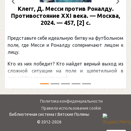
Предыдущий
След
Клегг, Д. Месси против Роналду.
Противостояние XXI века. — Москва,
2024. — 457, [2] с.
Представьте себе идеальную битву на футбольном
поле, где Месси и Роналду соперничают лицом к
лицу.
Кто из них победит? Кто найдет верный выход из
сложной ситуации на поле и щепетильной в
жизни? Кто принесет своей ...
Политика конфиденциальности
Правила использования cookie
Библиотечная система г.Вятские Поляны
© 2012-2026