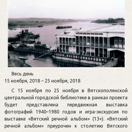
Культурно-
Весь день
выставочный
15 ноября, 2018
–
25 ноября, 2018
проект
С 15 ноября по 25 ноября в Вятскополянской
«Вятский
центральной городской библиотеке в рамках проекта
речной
будет представлена передвижная выставка
альбом»
фотографий 1940–1980 годов и игра-экскурсия по
выставке «Вятский речной альбом» (13+). «Вятский
речной альбом» приурочен к столетию Вятского