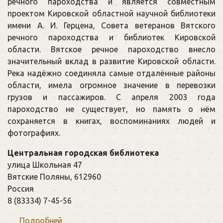
речного пароходства и является совместным
проектом Кировской областной научной библиотеки
имени А. И. Герцена, Совета ветеранов Вятского
речного пароходства и библиотек Кировской
области. Вятское речное пароходство внесло
значительный вклад в развитие Кировской области.
Река надёжно соединяла самые отдалённые районы
области, имела огромное значение в перевозки
грузов и пассажиров. С апреля 2003 года
пароходство не существует, но память о нём
сохраняется в книгах, воспоминаниях людей и
фотографиях.
Центральная городская библиотека
улица Школьная 47
Вятские Поляны
,
612960
Россия
8 (83334) 7-45-56
Подробней