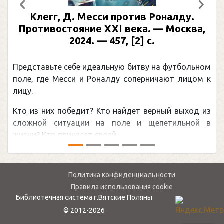
Предыдущий
След
Клегг, Д. Месси против Роналду.
Противостояние XXI века. — Москва,
2024. — 457, [2] с.
Представьте себе идеальную битву на футбольном
поле, где Месси и Роналду соперничают лицом к
лицу.
Кто из них победит? Кто найдет верный выход из
сложной ситуации на поле и щепетильной в
жизни? Кто принесет своей ...
Политика конфиденциальности
Правила использования cookie
Библиотечная система г.Вятские Поляны
© 2012-2026