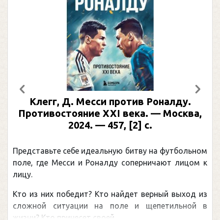
Предыдущий
След
Клегг, Д. Месси против Роналду.
Противостояние XXI века. — Москва,
2024. — 457, [2] с.
Представьте себе идеальную битву на футбольном
П
поле, где Месси и Роналду соперничают лицом к
р
лицу.
к
Кто из них победит? Кто найдет верный выход из
о
сложной ситуации на поле и щепетильной в
м
жизни? Кто принесет своей ...
—