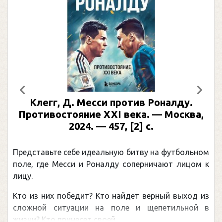
Предыдущий
След
Клегг, Д. Месси против Роналду.
Противостояние XXI века. — Москва,
2024. — 457, [2] с.
Представьте себе идеальную битву на футбольном
поле, где Месси и Роналду соперничают лицом к
лицу.
Кто из них победит? Кто найдет верный выход из
сложной ситуации на поле и щепетильной в
жизни? Кто принесет своей ...