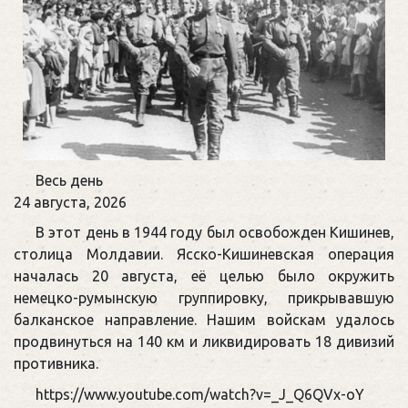
Памятная
Весь день
дата
24 августа, 2026
военной
В этот день в 1944 году был освобожден Кишинев,
истории
столица Молдавии. Ясско-Кишиневская операция
Отечества
началась 20 августа, её целью было окружить
немецко-румынскую группировку, прикрывавшую
балканское направление. Нашим войскам удалось
продвинуться на 140 км и ликвидировать 18 дивизий
противника.
https://www.youtube.com/watch?v=_J_Q6QVx-oY