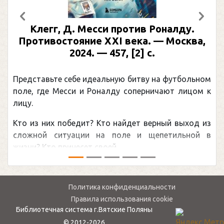
Предыдущий
След
Клегг, Д. Месси против Роналду.
Противостояние XXI века. — Москва,
2024. — 457, [2] с.
Представьте себе идеальную битву на футбольном
поле, где Месси и Роналду соперничают лицом к
лицу.
Кто из них победит? Кто найдет верный выход из
сложной ситуации на поле и щепетильной в
жизни? Кто принесет своей ...
Политика конфиденциальности
Правила использования cookie
Библиотечная система г.Вятские Поляны
© 2012-2026