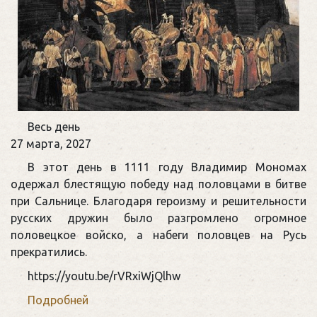
Памятная
Весь день
дата
27 марта, 2027
военной
В этот день в 1111 году Владимир Мономах
истории
одержал блестящую победу над половцами в битве
России
при Сальнице. Благодаря героизму и решительности
русских дружин было разгромлено огромное
половецкое войско, а набеги половцев на Русь
прекратились.
https://youtu.be/rVRxiWjQlhw
Подробней