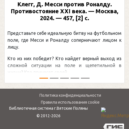
Предыдущий
След
Клегг, Д. Месси против Роналду.
Противостояние XXI века. — Москва,
2024. — 457, [2] с.
Представьте себе идеальную битву на футбольном
поле, где Месси и Роналду соперничают лицом к
лицу.
Кто из них победит? Кто найдет верный выход из
сложной ситуации на поле и щепетильной в
жизни? Кто принесет своей ...
Политика конфиденциальности
Правила использования cookie
Библиотечная система г.Вятские Поляны
© 2012-2026