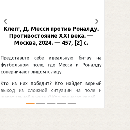
Предыдущий
Следующий
Клегг, Д. Месси против Роналду.
Рабине
Противостояние XXI века. —
: иллю
Москва, 2024. — 457, [2] с.
Москва
[2] 
Представьте себе идеальную битву на
футбольном поле, где Месси и Роналду
Погоня
соперничают лицом к лицу.
снайпер
Кто из них победит? Кто найдет верный
принадл
выход из сложной ситуации на поле и
Гретцки,
щепетильной в жизни? Кто принесет своей ...
хоккейна
сезоном Н