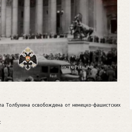
ала Толбухина освобождена от немецко-фашистских
c