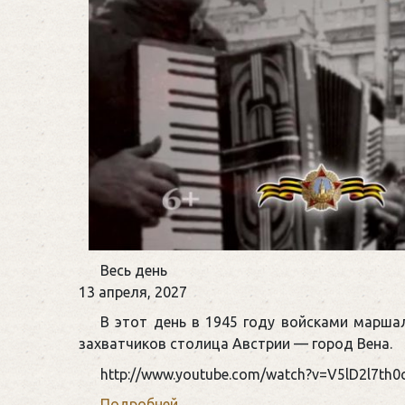
Памятная
Весь день
дата
13 апреля, 2027
военной
В этот день в 1945 году войсками марш
истории
захватчиков столица Австрии — город Вена.
России
http://www.youtube.com/watch?v=V5lD2l7th0
Подробней