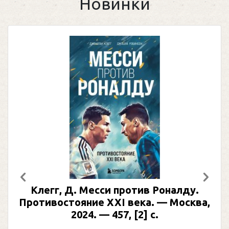
Новинки
Предыдущий
След
Клегг, Д. Месси против Роналду.
Противостояние XXI века. — Москва,
2024. — 457, [2] с.