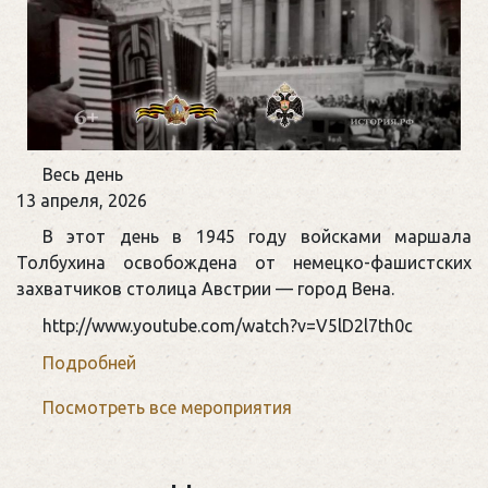
Памятная
Весь день
дата
13 апреля, 2026
военной
В этот день в 1945 году войсками маршала
истории
Толбухина освобождена от немецко-фашистских
России
захватчиков столица Австрии — город Вена.
http://www.youtube.com/watch?v=V5lD2l7th0c
Подробней
Посмотреть все мероприятия