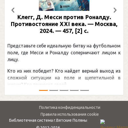
Предыдущий
След
Клегг, Д. Месси против Роналду.
Противостояние XXI века. — Москва,
2024. — 457, [2] с.
Представьте себе идеальную битву на футбольном
поле, где Месси и Роналду соперничают лицом к
лицу.
Кто из них победит? Кто найдет верный выход из
сложной ситуации на поле и щепетильной в
жизни? Кто принесет своей ...
Политика конфиденциальности
Правила использования cookie
Библиотечная система г.Вятские Поляны
© 2012-2026