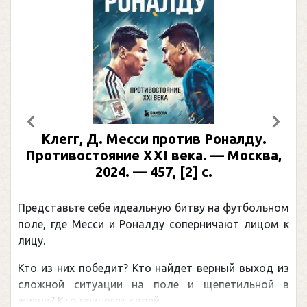
Предыдущий
След
Клегг, Д. Месси против Роналду.
Противостояние XXI века. — Москва,
2024. — 457, [2] с.
Представьте себе идеальную битву на футбольном
поле, где Месси и Роналду соперничают лицом к
лицу.
Кто из них победит? Кто найдет верный выход из
сложной ситуации на поле и щепетильной в
жизни? Кто принесет своей ...