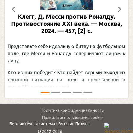
Предыдущий
След
Клегг, Д. Месси против Роналду.
Противостояние XXI века. — Москва,
2024. — 457, [2] с.
Представьте себе идеальную битву на футбольном
поле, где Месси и Роналду соперничают лицом к
лицу.
Кто из них победит? Кто найдет верный выход из
сложной ситуации на поле и щепетильной в
жизни? Кто принесет своей ...
Политика конфиденциальности
Правила использования cookie
Библиотечная система г.Вятские Поляны
© 2012-2026