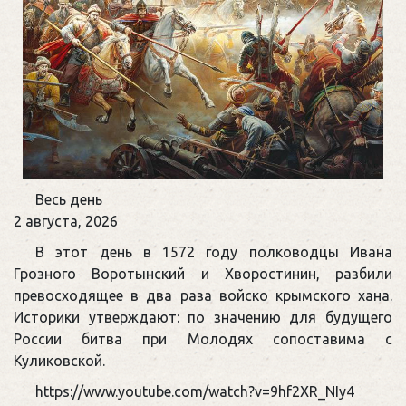
Памятная
Весь день
дата
2 августа, 2026
военной
В этот день в 1572 году полководцы Ивана
истории
Грозного Воротынский и Хворостинин, разбили
России
превосходящее в два раза войско крымского хана.
Историки утверждают: по значению для будущего
России битва при Молодях сопоставима с
Куликовской.
https://www.youtube.com/watch?v=9hf2XR_NIy4