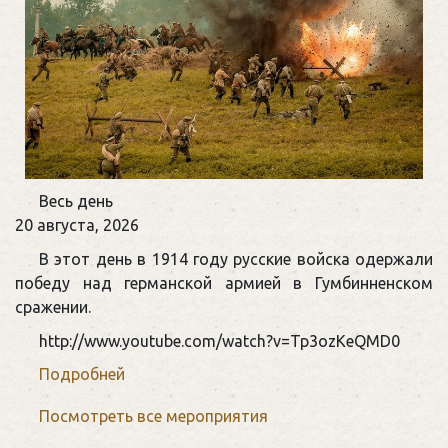
Памятная
Весь день
дата
20 августа, 2026
военной
В этот день в 1914 году русские войска одержали
истории
победу над германской армией в Гумбинненском
России
сражении.
http://www.youtube.com/watch?v=Tp3ozKeQMD0
Подробней
Посмотреть все мероприятия