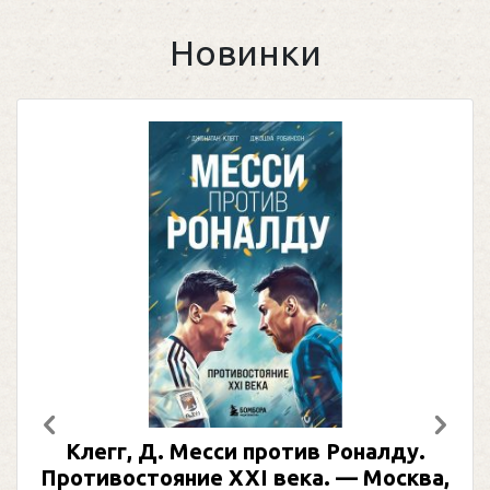
Новинки
Предыдущий
След
Клегг, Д. Месси против Роналду.
Противостояние XXI века. — Москва,