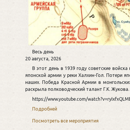
Памятная
Весь день
дата
20 августа, 2026
военной
В этот день в 1939 году советские войск
истории
японской армии у реки Халхин-Гол. Потери яп
России
наших. Победа Красной Армии в монгольски
раскрыла полководческий талант Г.К. Жукова.
https://www.youtube.com/watch?v=ryIxfxQLM
Подробней
Посмотреть все мероприятия