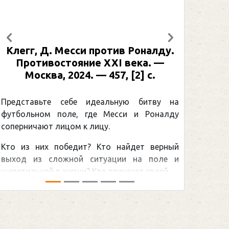
Предыдущий
Следующий
Клегг, Д. Месси против Роналду.
Противостояние XXI века. —
Москва, 2024. — 457, [2] с.
Представьте себе идеальную битву на
футбольном поле, где Месси и Роналду
соперничают лицом к лицу.
Кто из них победит? Кто найдет верный
выход из сложной ситуации на поле и
щепетильной в жизни? Кто принесет своей ...