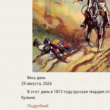
Памятная
Весь день
дата
29 августа, 2026
военной
В этот день в 1813 году русская гвардия 
истории
Кульме.
России
Подробней