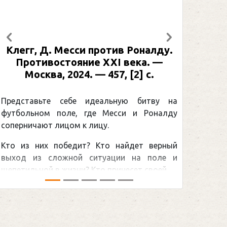
Предыдущий
Следующий
Клегг, Д. Месси против Роналду.
Противостояние XXI века. —
Москва, 2024. — 457, [2] с.
Представьте себе идеальную битву на
футбольном поле, где Месси и Роналду
соперничают лицом к лицу.
Кто из них победит? Кто найдет верный
выход из сложной ситуации на поле и
щепетильной в жизни? Кто принесет своей ...