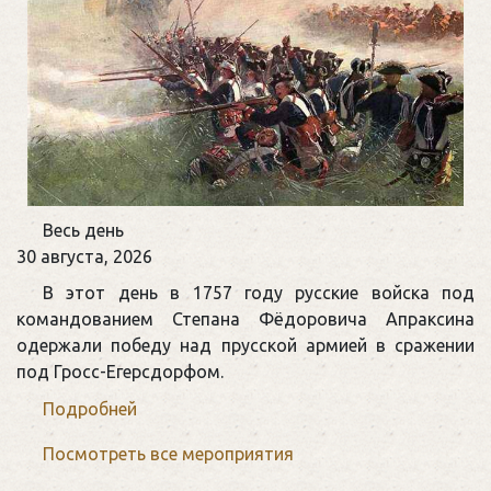
Памятная
Весь день
дата
30 августа, 2026
военной
В этот день в 1757 году русские войска под
истории
командованием Степана Фёдоровича Апраксина
России
одержали победу над прусской армией в сражении
под Гросс-Егерсдорфом.
Подробней
Посмотреть все мероприятия