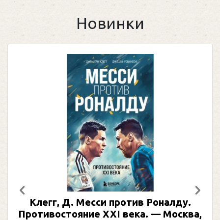
Новинки
Предыдущий
След
Клегг, Д. Месси против Роналду.
Противостояние XXI века. — Москва,