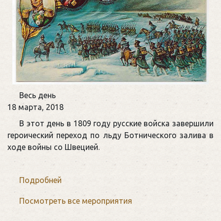
Памятная
Весь день
дата
18 марта, 2018
военной
В этот день в 1809 году русские войска завершили
истории
героический переход по льду Ботнического залива в
России
ходе войны со Швецией.
Подробней
Посмотреть все мероприятия