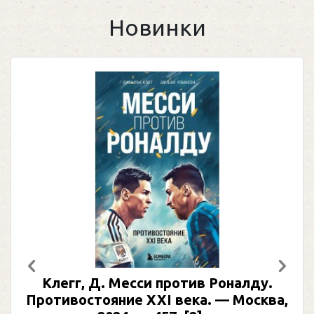
Новинки
Предыдущий
След
Клегг, Д. Месси против Роналду.
Противостояние XXI века. — Москва,