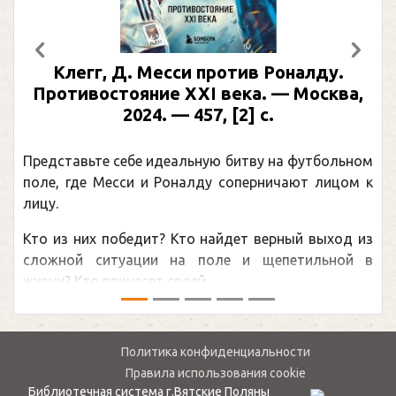
Предыдущий
След
Клегг, Д. Месси против Роналду.
Противостояние XXI века. — Москва,
2024. — 457, [2] с.
Представьте себе идеальную битву на футбольном
поле, где Месси и Роналду соперничают лицом к
лицу.
Кто из них победит? Кто найдет верный выход из
сложной ситуации на поле и щепетильной в
жизни? Кто принесет своей ...
Политика конфиденциальности
Правила использования cookie
Библиотечная система г.Вятские Поляны