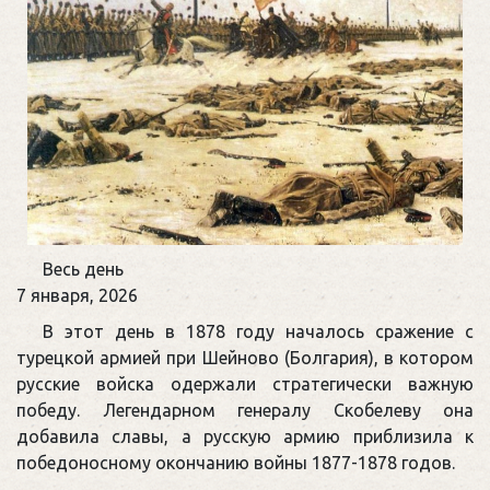
Памятная
Весь день
дата
7 января, 2026
военной
В этот день в 1878 году началось сражение с
истории
турецкой армией при Шейново (Болгария), в котором
России
русские войска одержали стратегически важную
победу. Легендарном генералу Скобелеву она
добавила славы, а русскую армию приблизила к
победоносному окончанию войны 1877-1878 годов.