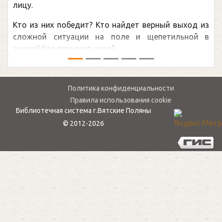
рекордом НХЛ, который принадлежит великому
канадцу Уэйну Гретцки, — едва ли не самая
обсуждаемая хоккейная тема последних лет в
мире.Перед сезоном Национальной хоккейной лиги
— ...
Политика конфиденциальности
Правила использования cookie
Библиотечная система г.Вятские Поляны
© 2012-2026