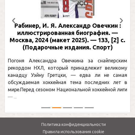
Предыдущий
След
Рабинер, И. Я. Александр Овечкин :
иллюстрированная биография. —
Москва, 2024 (макет 2025). — 133, [2] с.
(Подарочные издания. Спорт)
Погоня Александра Овечкина за снайперским
рекордом НХЛ, который принадлежит великому
канадцу Уэйну Гретцки, — едва ли не самая
обсуждаемая хоккейная тема последних лет в
мире.Перед сезоном Национальной хоккейной лиги
— ...
Политика конфиденциальности
Правила использования cookie