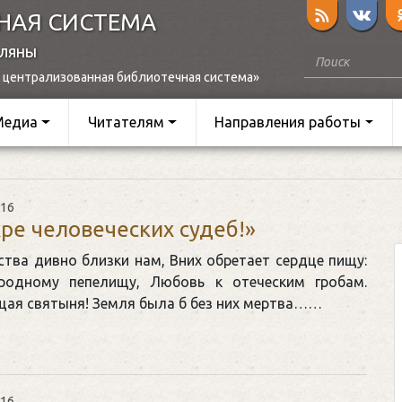
НАЯ СИСТЕМА
оляны
 централизованная библиотечная система»
Медиа
Читателям
Направления работы
016
ре человеческих судеб!»
тва дивно близки нам, Вних обретает сердце пищу:
родному пепелищу, Любовь к отеческим гробам.
ая святыня! Земля была б без них мертва……
016