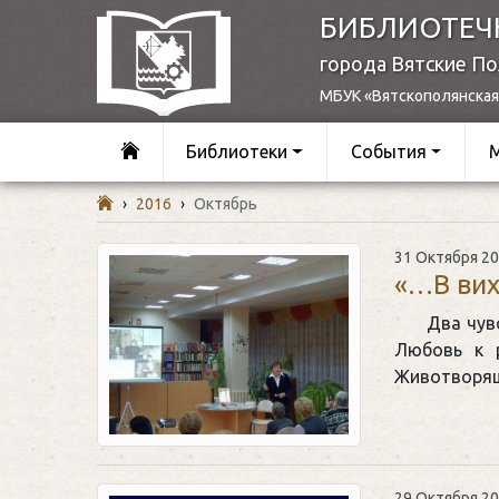
БИБЛИОТЕЧ
города Вятские П
МБУК «Вятскополянская
Библиотеки
События
›
2016
›
Октябрь
31 Октября 2
«…В вих
Два чувс
Любовь к 
Животворящ
29 Октября 2