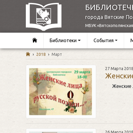
БИБЛИОТЕЧ
города Вятские П
МБУК «Вятскополянская
Библиотеки
События
›
2018
›
Март
27 Марта 201
Женские
Женские 
26 Марта 201