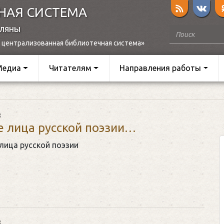
НАЯ СИСТЕМА
оляны
 централизованная библиотечная система»
Медиа
Читателям
Направления работы
8
 лица русской поэзии…
лица русской поэзии
8