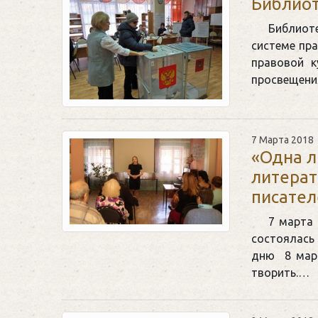
Библиот
Библиоте
системе пр
правовой к
просвещени
7 Марта 2018
«Одна л
литерат
писател
7 марта 
состоялась
дню 8 март
творить.…