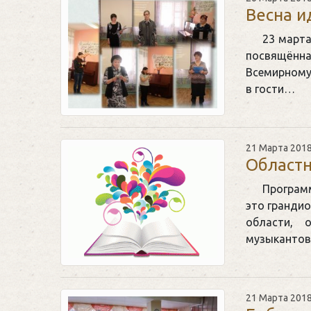
Весна и
23 марта
посвящённ
Всемирному
в гости…
21 Марта 201
Областн
Програм
это гранди
области, 
музыкантов,
21 Марта 201