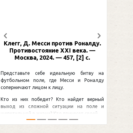
Предыдущий
Следующий
Клегг, Д. Месси против Роналду.
Рабине
Противостояние XXI века. —
: иллю
Москва, 2024. — 457, [2] с.
Москва
[2] 
Представьте себе идеальную битву на
футбольном поле, где Месси и Роналду
Погоня
соперничают лицом к лицу.
снайпер
Кто из них победит? Кто найдет верный
принадл
выход из сложной ситуации на поле и
Гретцки,
щепетильной в жизни? Кто принесет своей ...
хоккейна
сезоном Н