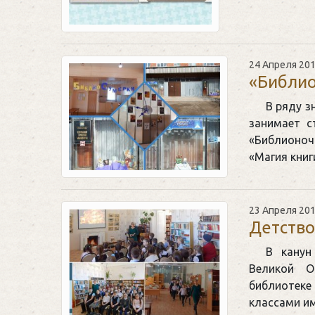
24 Апреля 20
«Библи
В ряду з
занимает с
«Библионоч
«Магия книг
23 Апреля 20
Детство
В канун
Великой О
библиотеке
классами и