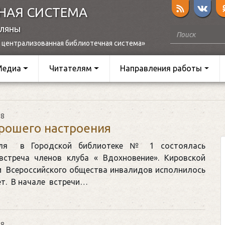
НАЯ СИСТЕМА
оляны
 централизованная библиотечная система»
Медиа
Читателям
Направления работы
18
рошего настроения
еля в Городской библиотеке № 1 состоялась
встреча членов клуба « Вдохновение». Кировской
и Всероссийского общества инвалидов исполнилось
ет. В начале встречи…
18