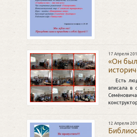
17 Апреля 20
«Он был
историч
Есть лю
вписала в 
Семёнович
конструкто
12 Апреля 20
Библио