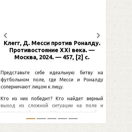
Предыдущий
Следующий
Рабинер, И. Я. Александр Овечкин
: иллюстрированная биография. —
Москва, 2024 (макет 2025). — 133,
[2] с. (Подарочные издания.
Спорт)
а
у
Погоня Александра Овечкина за
снайперским рекордом НХЛ, который
й
принадлежит великому канадцу Уэйну
и
Гретцки, — едва ли не самая обсуждаемая
хоккейная тема последних лет в мире.Перед
сезоном Национальной хоккейной лиги — ...