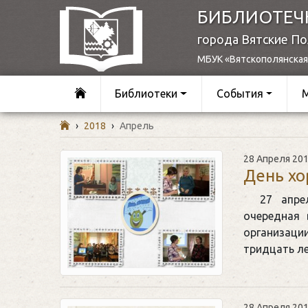
БИБЛИОТЕЧ
города Вятские П
МБУК «Вятскополянская
Библиотеки
События
›
2018
›
Апрель
28 Апреля 20
День хо
27 апр
очередная 
организаци
тридцать л
28 Апреля 20