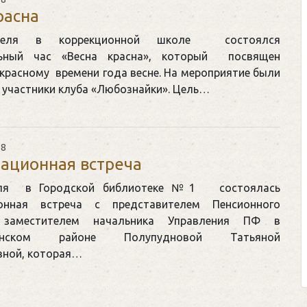
расна
еля в коррекционной школе состоялся
льный час «Весна красна», который посвящен
красному времени года весне. На мероприятие были
 участники клуба «Любознайки». Цель…
Клегг, Д. Месси против Роналду.
Противостояние XXI века. —
Москва, 2024. — 457, [2] с.
18
ационная встреча
Представьте себе идеальную битву н
футбольном поле, где Месси и Роналд
еля в Городской библиотеке №1 состоялась
соперничают лицом к лицу.
онная встреча с представителем Пенсионного
заместителем начальника Управления ПФ в
Кто из них победит? Кто найдет верны
лянском районе Полупудновой Татьяной
выход из сложной ситуации на поле 
ной, которая…
щепетильной в жизни? Кто принесет своей ...