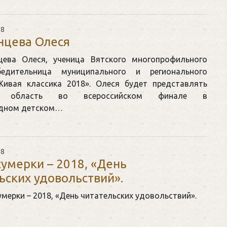
18
нцева Олеся
цева Олеся, ученица Вятского многопрофильного
бедительница муниципального и регионального
Живая классика 2018». Олеся будет представлять
ю область во всероссийском финале в
дном детском…
18
умерки – 2018, «День
ьских удовольствий».
мерки – 2018, «День читательских удовольствий».