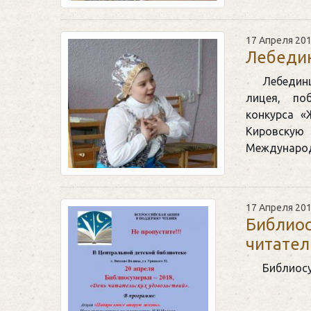
17 Апреля 20
Лебеди
Лебедин
лицея, по
конкурса «
Кировску
Междунаро
17 Апреля 20
Библиос
читател
Библиосу