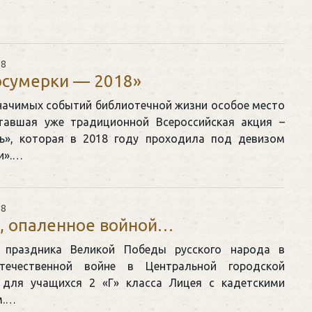
18
осумерки — 2018»
начимых событий библиотечной жизни особое место
тавшая уже традиционной Всероссийская акция –
ь», которая в 2018 году проходила под девизом
и».…
18
, опаленное войной…
 праздника Великой Победы русского народа в
течественной войне в Центральной городской
 для учащихся 2 «Г» класса Лицея с кадетскими
м.…