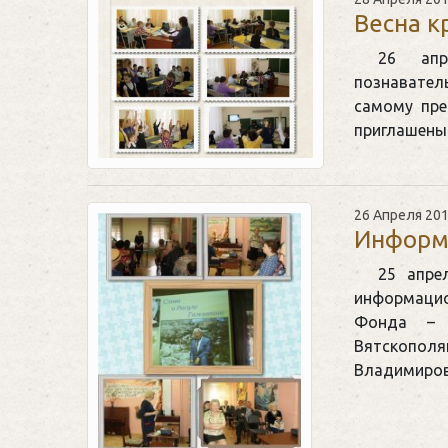
Весна к
26 апр
познавате
самому пре
приглашены
26 Апреля 20
Информ
25 апр
информаци
Фонда – 
Вятскопо
Владимиров