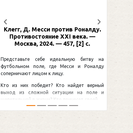
Предыдущий
Следующий
Клегг, Д. Месси против Роналду.
Противостояние XXI века. —
Москва, 2024. — 457, [2] с.
Представьте себе идеальную битву на
футбольном поле, где Месси и Роналду
соперничают лицом к лицу.
Кто из них победит? Кто найдет верный
выход из сложной ситуации на поле и
щепетильной в жизни? Кто принесет своей ...