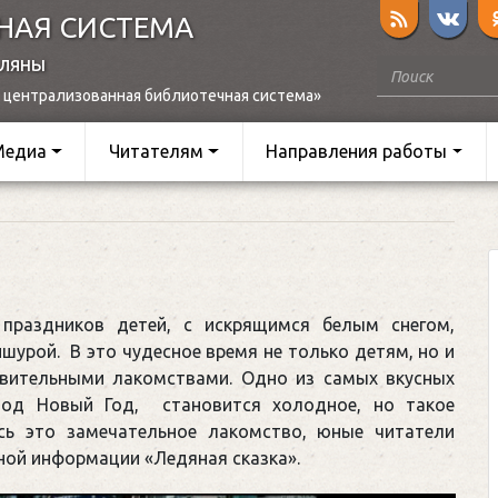
НАЯ СИСТЕМА
оляны
 централизованная библиотечная система»
Медиа
Читателям
Направления работы
раздников детей, с искрящимся белым снегом,
урой. В это чудесное время не только детям, но и
ивительными лакомствами. Одно из самых вкусных
 под Новый Год, становится холодное, но такое
ь это замечательное лакомство, юные читатели
зной информации «Ледяная сказка».