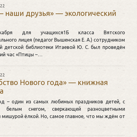
022
– наши друзья» — экологический
абря для учащихся1Б класса Вятского
ьного лицея (педагог Вышенская Е. А.) сотрудником
й детской библиотеки Итаевой Ю. С. был проведён
кий час «Птицы –…
022
ство Нового года» — книжная
а
од – один из самых любимых праздников детей, с
я белым снегом, сверкающей разноцветными
 мишурой ёлкой. Но, самое главное, что мы ждём от