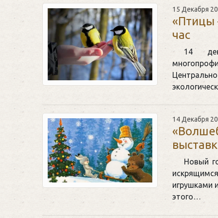
15 Декабря 2
«Птицы 
час
14 дек
многопрофил
Центрально
экологичес
14 Декабря 2
«Волшеб
выставк
Новый г
искрящимс
игрушками и
этого…