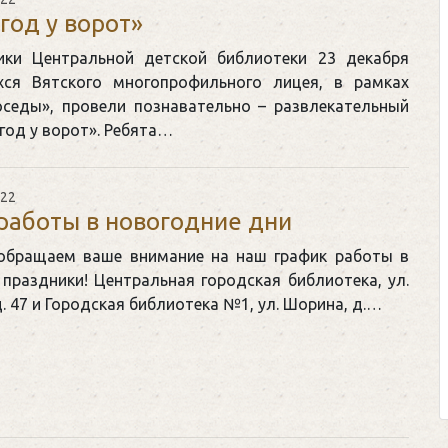
год у ворот»
ики Центральной детской библиотеки 23 декабря
ся Вятского многопрофильного лицея, в рамках
оседы», провели познавательно – развлекательный
год у ворот». Ребята…
Клегг, Д. Месси против Роналд
Противостояние XXI века. —
Москва, 2024. — 457, [2] с.
022
работы в новогодние дни
Представьте себе идеальную битву
 обращаем ваше внимание на наш график работы в
футбольном поле, где Месси и Рона
праздники! Центральная городская библиотека, ул.
соперничают лицом к лицу.
. 47 и Городская библиотека №1, ул. Шорина, д.…
Кто из них победит? Кто найдет вер
выход из сложной ситуации на пол
щепетильной в жизни? Кто принесет своей 