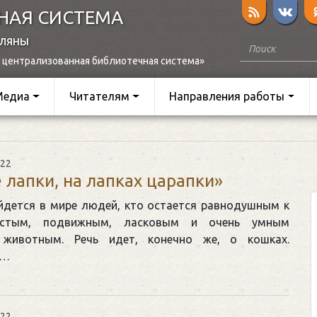
НАЯ СИСТЕМА
оляны
 централизованная библиотечная система»
Медиа
Читателям
Направления работы
022
 лапки, на лапках царапки»
йдется в мире людей, кто остается равнодушным к
истым, подвижным, ласковым и очень умным
животным. Речь идет, конечно же, о кошках.
и…
022