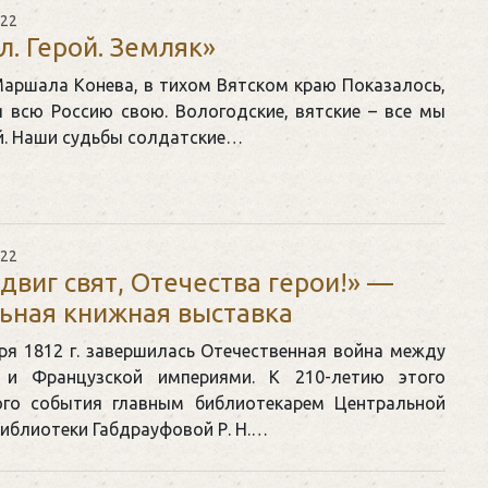
022
. Герой. Земляк»
аршала Конева, в тихом Вятском краю Показалось,
я всю Россию свою. Вологодские, вятские – все мы
й. Наши судьбы солдатские…
022
двиг свят, Отечества герои!» —
ьная книжная выставка
ря 1812 г. завершилась Отечественная война между
й и Французской империями. К 210-летию этого
ого события главным библиотекарем Центральной
иблиотеки Габдрауфовой Р. Н.…