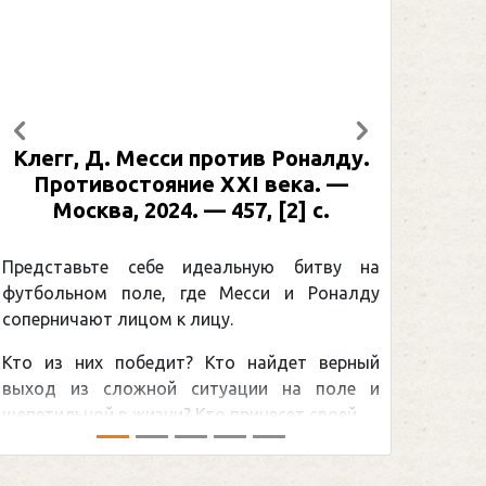
Предыдущий
Следующий
у.
Рабинер, И. Я. Александр Овечкин
: иллюстрированная биография. —
Москва, 2024 (макет 2025). — 133,
[2] с. (Подарочные издания.
Спорт)
 на
лду
Погоня Александра Овечкина за
снайперским рекордом НХЛ, который
ный
принадлежит великому канадцу Уэйну
е и
Гретцки, — едва ли не самая обсуждаемая
...
хоккейная тема последних лет в мире.Перед
сезоном Национальной хоккейной лиги — ...