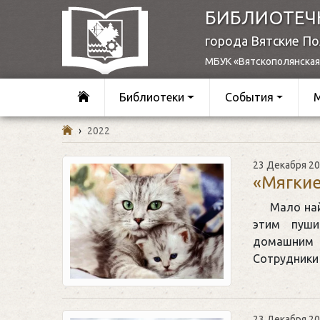
БИБЛИОТЕЧ
города Вятские П
МБУК «Вятскополянская
Библиотеки
События
›
2022
23 Декабря 2
«Мягкие
Мало на
этим пуш
домашним 
Сотрудник
23 Декабря 2