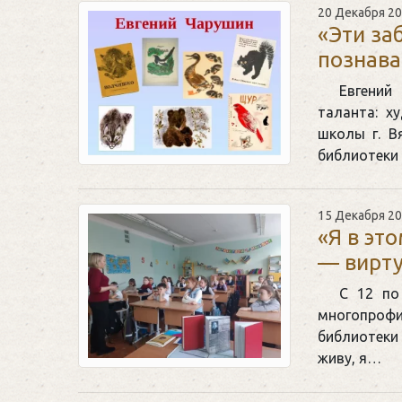
20 Декабря 2
«Эти за
познава
Евгений
таланта: х
школы г. В
библиотеки
15 Декабря 2
«Я в эт
— вирту
С 12 по
многопрофи
библиотеки
живу, я…