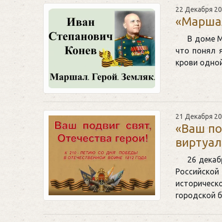
22 Декабря 2
«Маршал
В доме М
что понял 
крови одно
21 Декабря 2
«Ваш по
виртуал
26 декаб
Российско
историческ
городской б