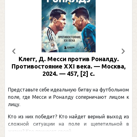
Предыдущий
След
Клегг, Д. Месси против Роналду.
Противостояние XXI века. — Москва,
2024. — 457, [2] с.
Представьте себе идеальную битву на футбольном
поле, где Месси и Роналду соперничают лицом к
лицу.
Кто из них победит? Кто найдет верный выход из
сложной ситуации на поле и щепетильной в
жизни? Кто принесет своей ...