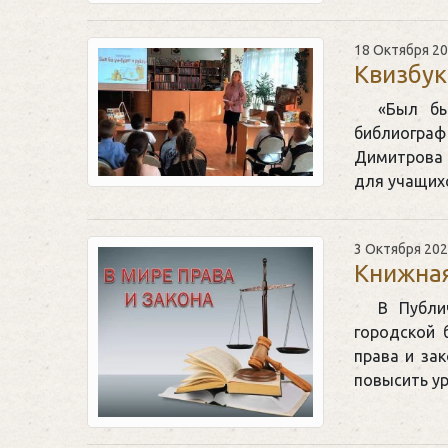
18 Октября 2
Квизбук
«Был бы
библиогр
Димитрова 
для учащи
3 Октября 20
Книжная
В Публи
городской 
права и за
повысить у