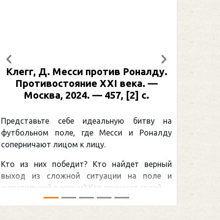
Предыдущий
Следующий
 Роналду.
Рабинер, И. Я. Александр Овеч
века. —
: иллюстрированная биография
 [2] с.
Москва, 2024 (макет 2025). — 13
[2] с. (Подарочные издания.
Спорт)
ую битву на
и и Роналду
Погоня Александра Овечкина
снайперским рекордом НХЛ, кото
йдет верный
принадлежит великому канадцу Уэ
и на поле и
Гретцки, — едва ли не самая обсуждае
сет своей ...
хоккейная тема последних лет в мире.Пе
сезоном Национальной хоккейной лиги — .