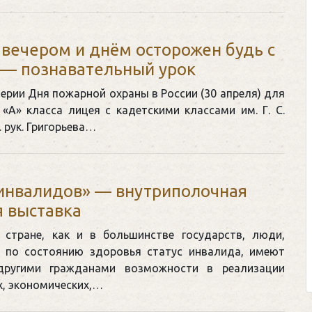
 вечером и днём осторожен будь с
 — познавательный урок
ерии Дня пожарной охраны в России (30 апреля) для
Клегг, Д. Месси против
«А» класса лицея с кадетскими классами им. Г. С.
Противостояние XXI 
. рук. Григорьева…
Москва, 2024. — 457,
Представьте себе идеальн
футбольном поле, где Месс
инвалидов» — внутриполочная
соперничают лицом к лицу.
 выставка
Кто из них победит? Кто на
 стране, как и в большинстве государств, люди,
выход из сложной ситуаци
 по состоянию здоровья статус инвалида, имеют
щепетильной в жизни? Кто прине
другими гражданами возможности в реализации
х, экономических,…