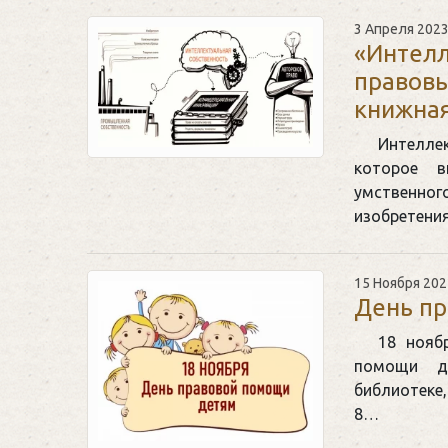
3 Апреля 202
«Интелл
правовы
книжная
Интелле
которое 
умственного
изобретени
15 Ноября 202
День п
18 нояб
помощи д
библиотеке,
8…