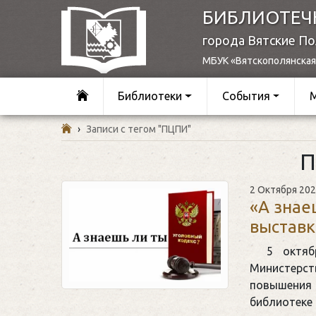
БИБЛИОТЕЧ
города Вятские П
МБУК «Вятскополянская
Библиотеки
События
›
Записи с тегом "ПЦПИ"
2 Октября 20
«А знае
выставк
5 октяб
Министерст
повышения 
библиотеке