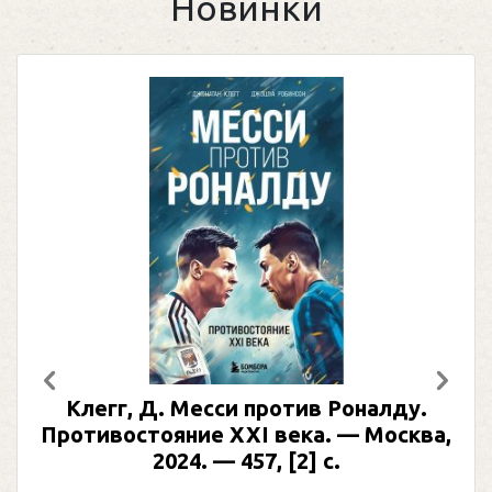
Новинки
Предыдущий
След
Клегг, Д. Месси против Роналду.
Противостояние XXI века. — Москва,
2024. — 457, [2] с.