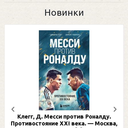
Новинки
Предыдущий
След
Клегг, Д. Месси против Роналду.
Ра
Противостояние XXI века. — Москва,
и