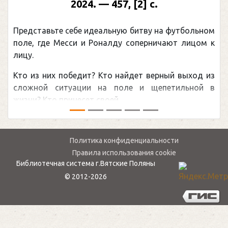
2024. — 457, [2] с.
Моск
едставьте себе идеальную битву на футбольном
Погон
ле, где Месси и Роналду соперничают лицом к
рекор
цу.
канад
о из них победит? Кто найдет верный выход из
обсуж
ожной ситуации на поле и щепетильной в
мире.
зни? Кто принесет своей ...
— ...
Политика конфиденциальности
Правила использования cookie
Библиотечная система г.Вятские Поляны
© 2012-2026