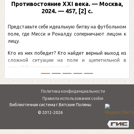
иллюстрированная биография. —
Москва, 2024 (макет 2025). — 133, [2] с.
(Подарочные издания. Спорт)
Погоня Александра Овечкина за снайперским
рекордом НХЛ, который принадлежит великому
канадцу Уэйну Гретцки, — едва ли не самая
обсуждаемая хоккейная тема последних лет в
мире.Перед сезоном Национальной хоккейной лиги
— ...
Политика конфиденциальности
Правила использования cookie
Библиотечная система г.Вятские Поляны
© 2012-2026