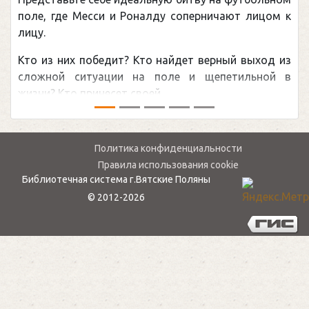
Погоня Александра Овечкина за снайперским
рекордом НХЛ, который принадлежит великому
канадцу Уэйну Гретцки, — едва ли не самая
обсуждаемая хоккейная тема последних лет в
мире.Перед сезоном Национальной хоккейной лиги
— ...
Политика конфиденциальности
Правила использования cookie
Библиотечная система г.Вятские Поляны
© 2012-2026