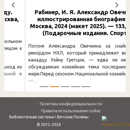
Предыдущий
След
Рабинер, И. Я. Александр Овечкин :
иллюстрированная биография. —
Москва, 2024 (макет 2025). — 133, [2] с.
(Подарочные издания. Спорт)
Погоня Александра Овечкина за снайперским
рекордом НХЛ, который принадлежит великому
канадцу Уэйну Гретцки, — едва ли не самая
обсуждаемая хоккейная тема последних лет в
мире.Перед сезоном Национальной хоккейной лиги
— ...
Политика конфиденциальности
Правила использования cookie
Библиотечная система г.Вятские Поляны
© 2012-2026