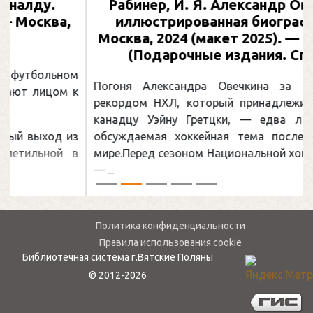
Предыдущий
След
Рабинер, И. Я. Александр Овечкин :
иллюстрированная биография. —
Москва, 2024 (макет 2025). — 133, [2] с.
(Подарочные издания. Спорт)
Погоня Александра Овечкина за снайперским
рекордом НХЛ, который принадлежит великому
канадцу Уэйну Гретцки, — едва ли не самая
обсуждаемая хоккейная тема последних лет в
мире.Перед сезоном Национальной хоккейной лиги
— ...
Политика конфиденциальности
Правила использования cookie
Библиотечная система г.Вятские Поляны
© 2012-2026