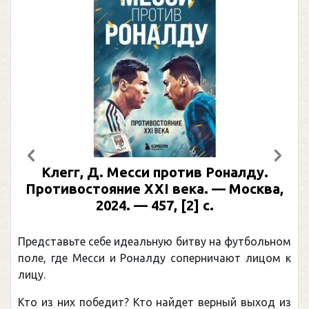
Предыдущий
След
сси против Роналду.
Рабинер, И. Я. Ал
 XXI века. — Москва,
иллюстрированн
— 457, [2] с.
Москва, 2024 (макет 
(Подарочные и
еальную битву на футбольном
Погоня Александра Ов
оналду соперничают лицом к
рекордом НХЛ, который
канадцу Уэйну Гретцк
 Кто найдет верный выход из
обсуждаемая хоккейная