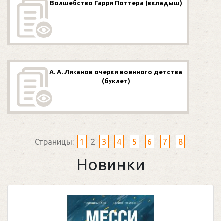
Волшебство Гарри Поттера (вкладыш)
А. А. Лиханов очерки военного детства
(буклет)
Страницы:
1
2
3
4
5
6
7
8
Новинки