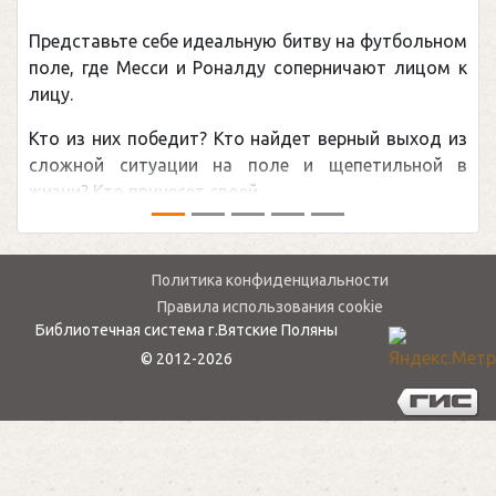
(Подарочные издания. Спорт)
Погоня Александра Овечкина за снайперским
рекордом НХЛ, который принадлежит великому
канадцу Уэйну Гретцки, — едва ли не самая
обсуждаемая хоккейная тема последних лет в
мире.Перед сезоном Национальной хоккейной лиги
— ...
Политика конфиденциальности
Правила использования cookie
Библиотечная система г.Вятские Поляны
© 2012-2026